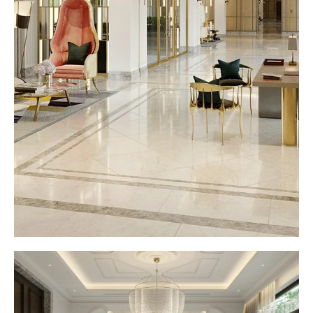
Адрес:
Москва, пр-кт Кутузовский, д. 1/7, офис
20Н
Телефон:
+7 (918) 300-87-74
email:
info@kp-pro.ru
Адрес для направления
корреспонденции
Адрес:
г. Сочи, ул. Комсомольская,
д. 1, офис 16
Телефон:
+7 (918) 300-87-74
ОБЩЕСТВО С ОГРАНИЧЕННОЙ
ОТВЕТСТВЕННОСТЬЮ "КАПИТАЛЬНЫЙ
ПРОЕКТ" ИНН/КПП 7716673994/773001001
121248, г. Москва, пр-кт Кутузовский, д. 1/7, офис
20Н