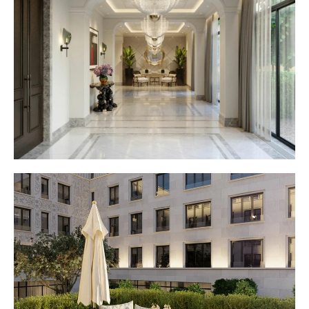
СДЕЛАНО В ×100
КОНТАКТЫ
О КОМПАНИИ
ПОРТФОЛИО
НОВОСТИ
СОЦОБЪЕКТЫ
ОБЩЕСТВЕННЫЕ
ПРОМЫШЛЕННЫЕ
ПОЛИТИКА КОНФИДЕНЦИАЛЬНОСТИ